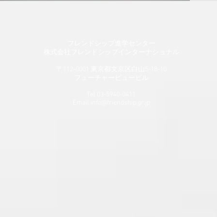
フレンドシップ進学センター
​株式会社フレンドシップインターナショナル​
〒112-0001 東京都文京区白山5-18-10
​フューチャービュービル
Tel 03-5940-0411
Email
info@friendship.gr.jp