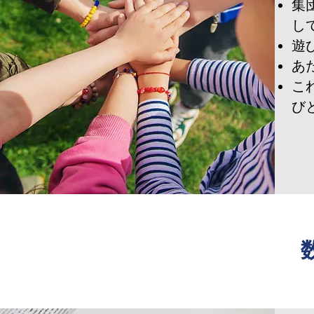
集
し
遊
​
こ
び