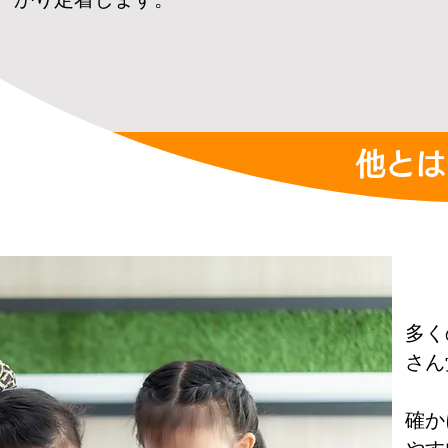
他とは
多く
さん
確か