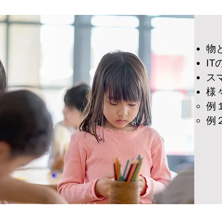
物
I
ス
様
例
例