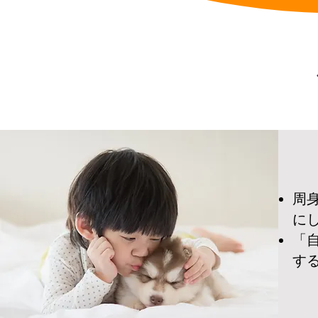
周
に
「
す