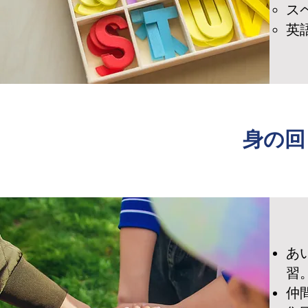
​
​
​身の
あ
習
仲