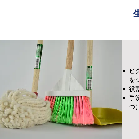
ピ
を
役
手
づ