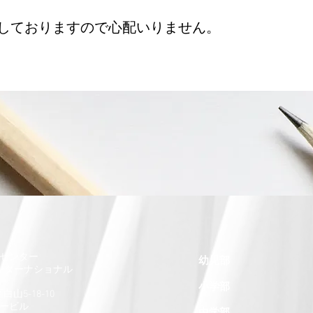
しておりますので心配いりません。
センター
幼児部
ンターナショナル​
小学部
白山5-18-10
ュービル
中学部