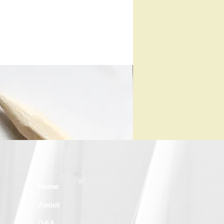
Home
About
Q&A