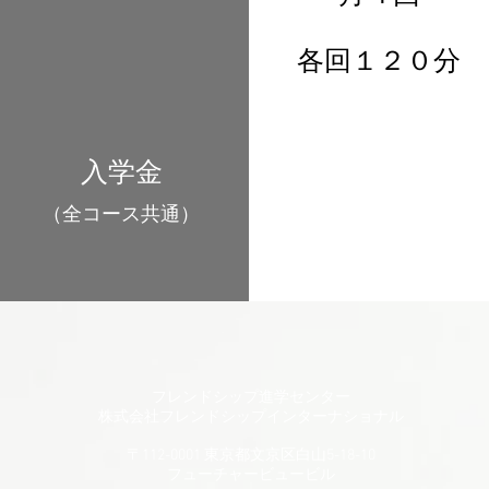
各回１２０分
​入学金
（全コース共通）
フレンドシップ進学センター
​株式会社フレンドシップインターナショナル​
〒112-0001 東京都文京区白山5-18-10
​フューチャービュービル