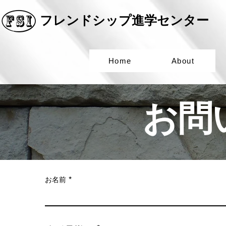
​フレンドシップ進学センター
Home
About
お問
お名前